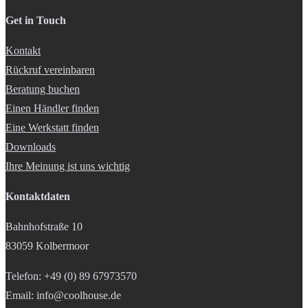
Get in Touch
Kontakt
Rückruf vereinbaren
Beratung buchen
Einen Händler finden
Eine Werkstatt finden
Downloads
Ihre Meinung ist uns wichtig
Kontaktdaten
Bahnhofstraße 10
83059 Kolbermoor
Telefon: +49 (0) 89 67973570
Email: info@coolhouse.de