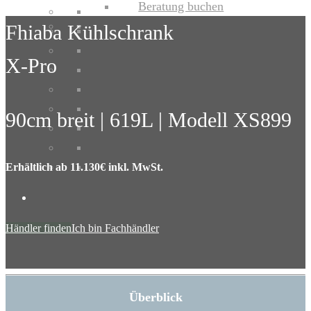
Beratung buchen
Fhiaba Kühlschrank
X-Pro
90cm breit | 619L | Modell XS899
Erhältlich ab 11.130€ inkl. MwSt.
Händler finden
Ich bin Fachhändler
Überblick