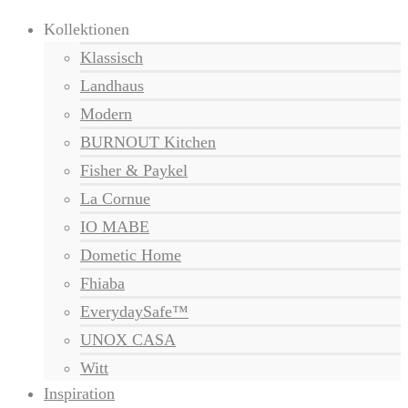
Kollektionen
Klassisch
Landhaus
Modern
BURNOUT Kitchen
Fisher & Paykel
La Cornue
IO MABE
Dometic Home
Fhiaba
EverydaySafe™
UNOX CASA
Witt
Inspiration