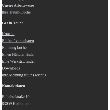
Unsere Arbeitsweise
Ihre Traum-Küche
Get in Touch
Kontakt
Rückruf vereinbaren
Beratung buchen
Einen Händler finden
Eine Werkstatt finden
Downloads
Ihre Meinung ist uns wichtig
Kontaktdaten
Bahnhofstraße 10
83059 Kolbermoor