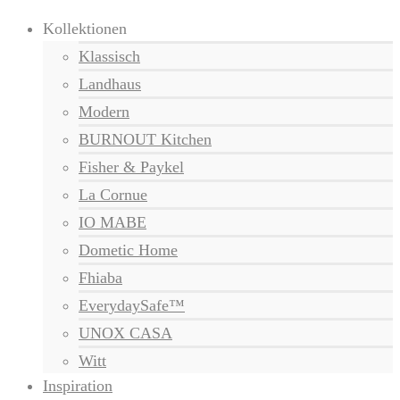
Kollektionen
Klassisch
Landhaus
Modern
BURNOUT Kitchen
Fisher & Paykel
La Cornue
IO MABE
Dometic Home
Fhiaba
EverydaySafe™
UNOX CASA
Witt
Inspiration