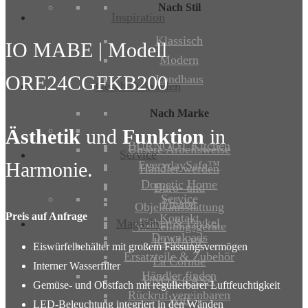
Nach Stil
Inspiration
Klassisch
IO MABE | Modell
Modern
ORE24CGFKB200
Landhaus
Geschäftskunden
Nach Marke
Ästhetik
und
Funktion
in
BURNOUT Kitchen
Unsere Arbeitsweise
Service
EverydaySafe™
Harmonie.
Händler werden
Dometic Home
Büro- und
Service
Fhiaba
Objektausstattung
Preis auf Anfrage
Kontakt
Fisher & Paykel
Magazin
Ausstellungsgeräte
Downloads
IO MABE
Eiswürfelbehälter mit großem Fassungsvermögen
Ersatzteile & Zubehör
La Cornue
Interner Wasserfilter
Händler finden
UNOX CASA
Gemüse- und Obstfach mit regulierbarer Luftfeuchtigkeit
Rückruf vereinbaren
Witt
LED-Beleuchtung integriert in den Wänden