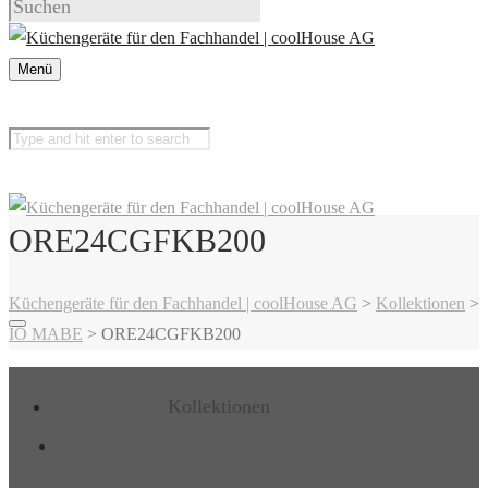
Menü
ORE24CGFKB200
Küchengeräte für den Fachhandel | coolHouse AG
>
Kollektionen
>
IO MABE
>
ORE24CGFKB200
Kollektionen