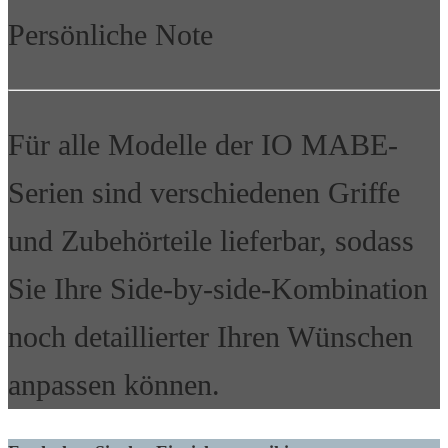
Persönliche Note
Für alle Modelle der IO MABE-
Serien sind verschiedenen Griffe
und Zubehörteile lieferbar, sodass
Sie Ihre Side-by-side-Kombination
noch detaillierter Ihren Wünschen
anpassen können.