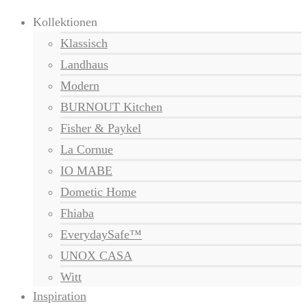
Kollektionen
Klassisch
Landhaus
Modern
BURNOUT Kitchen
Fisher & Paykel
La Cornue
IO MABE
Dometic Home
Fhiaba
EverydaySafe™
UNOX CASA
Witt
Inspiration