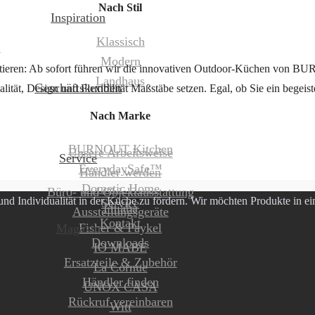
Nach Stil
Inspiration
Klassisch
n
Modern
entieren: Ab sofort führen wir die innovativen Outdoor-Küchen von B
Landhaus
Geschäftskunden
tät, Design und Flexibilität Maßstäbe setzen. Egal, ob Sie ein begeist
Nach Marke
BURNOUT Kitchen
Unsere Arbeitsweise
Service
EverydaySafe™
Händler werden
Dometic Home
Büro- und Objektausstattung
nd Individualität in der Küche zu fördern. Wir möchten Produkte in e
Service
Fhiaba
Ausstellungsgeräte
Kontakt
Fisher & Paykel
Magazin
Downloads
IO MABE
Ersatzteile & Zubehör
La Cornue
Händler finden
UNOX CASA
Rückruf vereinbaren
Witt