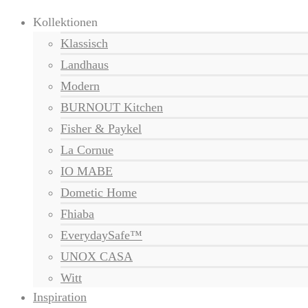
Kollektionen
Klassisch
Landhaus
Modern
BURNOUT Kitchen
Fisher & Paykel
La Cornue
IO MABE
Dometic Home
Fhiaba
EverydaySafe™
UNOX CASA
Witt
Inspiration