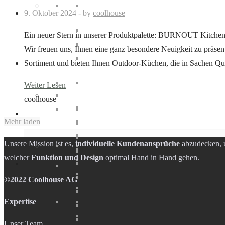
9. Oktober 2024
-
by
coolhouse
Ein neuer Stern in unserer Produktpalette: BURNOUT Kitche
Wir freuen uns, Ihnen eine ganz besondere Neuigkeit zu präs
Sortiment und bieten Ihnen Outdoor-Küchen, die in Sachen Quali
Weiter Lesen
coolhouse
Mehr laden
Unsere Mission ist es,
individuelle Kundenansprüche
abzudecken, u
welcher
Funktion und Design
optimal Hand in Hand gehen.
©2022
Coolhouse AG
Expertise
Unser Team