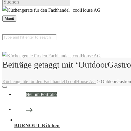
Menü
Beiträge getaggt mit ‘OutdoorGastr
Küchengeräte für den Fachhandel | coolHouse AG
>
OutdoorGastro
Neu im Portfolio
BURNOUT Kitchen